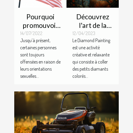
Pourquoi
Découvrez
promouvoir
l'art de la
la liberté
Diamond
14/07/2022
12/04/2023
Jusqu’à présent,
Le Diamond Painting
sexuelle ?
Painting: une
certaines personnes
est une activité
activité
sont toujours
créative et relaxante
créative et
offensées en raison de
qui consiste à coller
relaxante
leurs orientations
des petits diamants
sexuelles...
colorés...