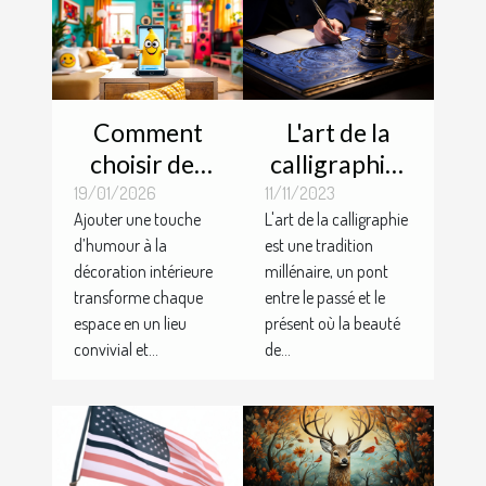
L'art de la
Comment
calligraphie :
choisir des
redécouvrir
objets déco
11/11/2023
19/01/2026
L'art de la calligraphie
Ajouter une touche
le plaisir
qui ajoutent
est une tradition
d’humour à la
d'écrire avec
une touche
millénaire, un pont
décoration intérieure
un stylo
d'humour à
entre le passé et le
transforme chaque
plume de
votre
présent où la beauté
espace en un lieu
luxe
intérieur ?
de...
convivial et...